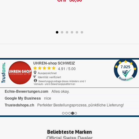
UHREN-shop SCHWEIZ
7.025
4.91
/
5.00
Ausgezeichnet
Identität verifiziert
Bewertungsgrundlage dieses Anbieters sind 1
Verkaufs- und 6 Bewertungsplattformen
Echte-Bewertungen.com
Alles okay.
Google My Business
nice
Trustedshops.ch
Perfekter Bestellungsprozess, pünktliche Lieferung!
Beliebteste Marken
Official Swiss Dealer