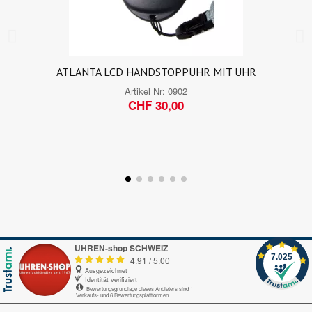
ATLANTA LCD HANDSTOPPUHR MIT UHR
Artikel Nr:
0902
CHF 30,00
UHREN-shop SCHWEIZ
7.025
4.91
/
5.00
Ausgezeichnet
Identität verifiziert
Bewertungsgrundlage dieses Anbieters sind 1
Verkaufs- und 6 Bewertungsplattformen
Trusted Shops.de
Alles gut gelaufen