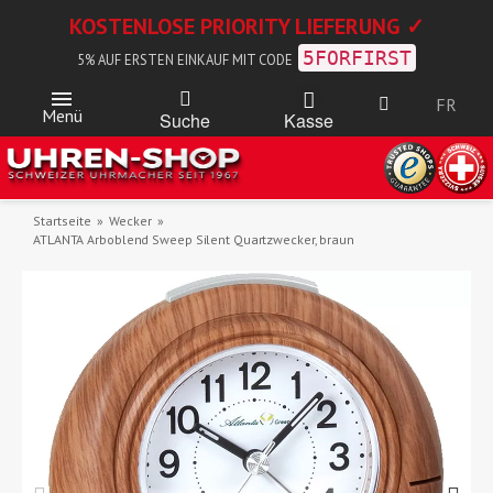
KOSTENLOSE PRIORITY LIEFERUNG ✓
5FORFIRST
5% AUF ERSTEN EINKAUF MIT CODE
FR
Menü
Kasse
Suche
Startseite
Wecker
ATLANTA Arboblend Sweep Silent Quartzwecker, braun