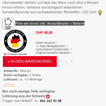
Obenabsteller aktiviert und lässt den Alarm nach zirka 4 Minuten
erneut ertönen. Gehäuse aus biologisch abbaubarem
Kunststoffgranulat aus nachwachsenden Rohstoffen. LED Licht
Preis wie immer inkl. Versandkosten + Batterie
Bruttopreis
CHF 48,00
Gratis Versand ✓
14 Tage Rückgaberecht ✓
Authorisierter Fachhändler
✓
Original Hersteller Garantie
✓
» IN DEN WARENKORB
Artikel-Nr.
2502-23
Sofort verfügbar
2 Artikel
Lieferzeit
ca. 1-3 Werktage





Nur noch wenige Teile verfügbar
Lieferung aus der Schweiz
Fragen zum Artikel?
📞
061 263 92 08