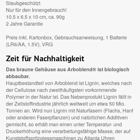
Staubgeschützt
Nur für den Innengebrauch!
10.5 x 6.5 x 10 cm, ca. 90g
2 Jahre Garantie
Preis inkl. Kartonbox, Gebrauchsanweisung, 1 Batterie
(LR6/AA, 1.5V), VRG
Zeit für Nachhaltigkeit
Das braune Gehäuse aus Arboblend® ist biologisch
abbaubar.
Hauptbestandteil von Arboblend ist Lignin, welches nach
der Cellulose nach zweithäufigsten vorkommende
Polymer in der Natur ist. Das Nebenprodukt Lignin fällt in
der Zellstoffindustrie jährlich weltweit um etwa 50 Mio.
Tonnen an. Wird nun Lignin mit Naturfasern (Flachs, Hanf
oder anderen Faserpflanzen) und natürlichen Additiven
gemischt, so erhält man einen unter Temperatur- und
Druckerhöhung eine verarbeitungsfähige Masse, der auf
Kunststoffspritzgiessmaschinen zu Atlanta Uhren