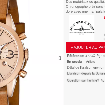
Des matériaux de qualité,
Chronographe prézisons 
doré avec une manipulati
L
» AJOUTER AU PA
Référence:
4773Q-Pgr-i
En stock:
1 Article
Délai de livraison environ
Livraison depuis la Suiss
Question sur l'article?
📞