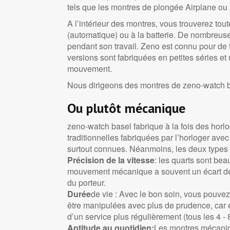
tels que les montres de plongée Airplane ou
A l’intérieur des montres, vous trouverez t
(automatique) ou à la batterie. De nombreu
pendant son travail. Zeno est connu pour de
versions sont fabriquées en petites séries et
mouvement.
Nous dirigeons des montres de zeno-watch 
Ou plutôt mécanique
zeno-watch basel fabrique à la fois des horl
traditionnelles fabriquées par l’horloger av
surtout connues. Néanmoins, les deux types 
Précision de la vitesse
: les quarts sont be
mouvement mécanique a souvent un écart de 3
du porteur.
Durée
de vie : Avec le bon soin, vous pouv
être manipulées avec plus de prudence, car 
d’un service plus régulièrement (tous les 4 -
Aptitude au quotidien:
Les montres mécaniqu