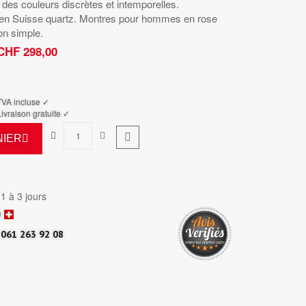
 des couleurs discrètes et intemporelles.
en Suisse quartz. Montres pour hommes en rose
on simple.
CHF 298,00
TTC
TVA incluse ✓
ivraison gratuite ✓
NIER
6
 1 à 3 jours
e
061 263 92 08