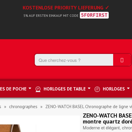
KOSTENLOSE PRIORITY LIEFERUNG ✓
5FORFIRST
5% AUF ERSTEN EINKAUF MIT CODE
ES DE POCHE
HORLOGES DE TABLE
HORLOGES
s
chronographes
ZENO-WATCH BASEL Chronographe de ligne vi
ZENO-WATCH BASEL 
montre quartz dor
Moderne et élégant, chro