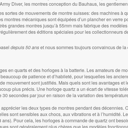
 Army Diver, les montres conception du Bauhaus, les gentlemen
outes sortes de mouvements de montre suisses: des machines à 
ses montres mécaniques sont équipées d’un plancher en verre p
 très grandes montres jusqu’à 55mm mais fabrique des modèles 
 régulièrement des éditions spéciales pour les collectionneurs 
basel
depuis 50 ans
et nous sommes toujours convaincus de la qu
oges en quarts et des horloges à la batterie. Les amateurs de 
ec beaucoup de patience et d’habileté, pour lesquelles les anci
de mouvement sont justifiés. Mais quels sont les avantages et 
aucoup plus précis. Une horloge quartz a un écart de vitesse tol
0 secondes par jour en raison de la variation des températures
ez apprécier les deux types de montres pendant des décennies.
elles sont sensibles aux chocs, aux vibrations et à l’humidité.
 8 ans). Pour cela, les horloges à commande de quartz ont besoin
es sont généralement plus chères que les modèles fonctionnan