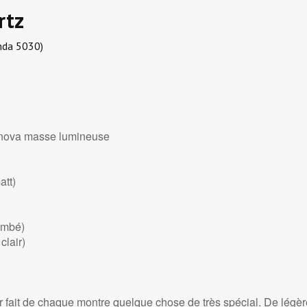
rtz
nda 5030)
minova masse lumineuse
att)
bombé)
clair)
ir fait de chaque montre quelque chose de très spécial. De légèr