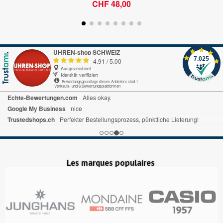
CHF 48,00
UHREN-shop SCHWEIZ
7.025
4.91
/
5.00
Ausgezeichnet
Identität verifiziert
Bewertungsgrundlage dieses Anbieters sind 1
Verkaufs- und 6 Bewertungsplattformen
Echte-Bewertungen.com
Alles okay.
Google My Business
nice
Trustedshops.ch
Perfekter Bestellungsprozess, pünktliche Lieferung!
Les marques populaires