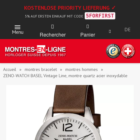
KOSTENLOSE PRIORITY LIEFERUNG ✓
5FORFIRST
5% AUF ERSTEN EINKAUF MIT CODE
DE
Menu
Rechercher
Panier
Accueil
montres bracelet
montres hommes
ZENO-WATCH BASEL Vintage Line, montre quartz acier inoxydable