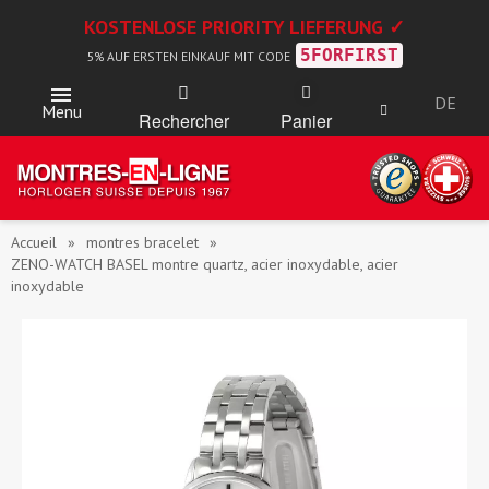
KOSTENLOSE PRIORITY LIEFERUNG ✓
5FORFIRST
5% AUF ERSTEN EINKAUF MIT CODE
DE
Menu
Rechercher
Panier
Accueil
montres bracelet
ZENO-WATCH BASEL montre quartz, acier inoxydable, acier
inoxydable