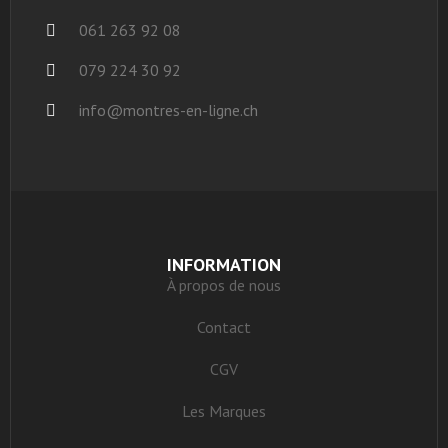
061 263 92 08
079 224 30 92
info@montres-en-ligne.ch
INFORMATION
À propos de nous
Contact
CGV
Les Marques