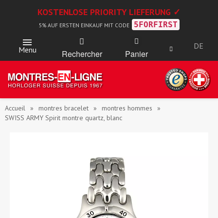
KOSTENLOSE PRIORITY LIEFERUNG ✓
5FORFIRST
5% AUF ERSTEN EINKAUF MIT CODE
DE
Menu
Rechercher
Panier
Accueil
montres bracelet
montres hommes
SWISS ARMY Spirit montre quartz, blanc