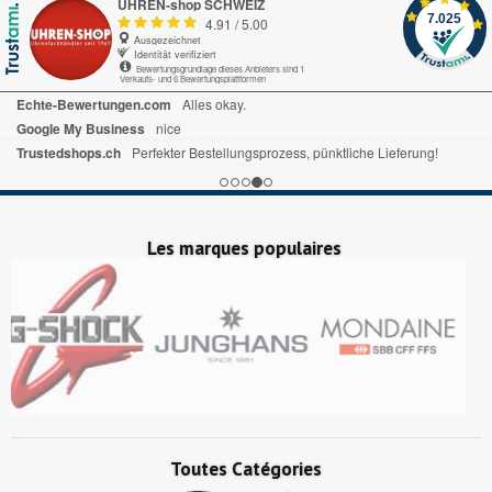
UHREN-shop SCHWEIZ
7.025
4.91
/
5.00
Ausgezeichnet
Identität verifiziert
Bewertungsgrundlage dieses Anbieters sind 1
Verkaufs- und 6 Bewertungsplattformen
Echte-Bewertungen.com
Alles okay.
Google My Business
nice
Trustedshops.ch
Perfekter Bestellungsprozess, pünktliche Lieferung!
Les marques populaires
Toutes Catégories