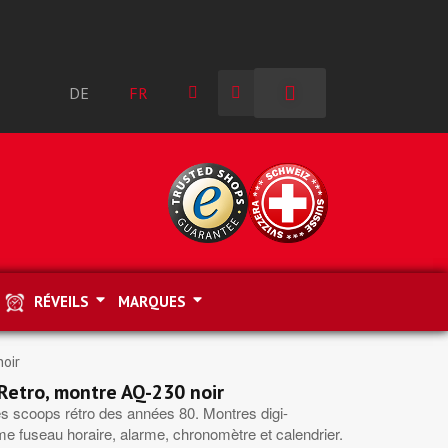
DE
FR
RÉVEILS
MARQUES
oir
Retro, montre AQ-230 noir
Des scoops rétro des années 80. Montres digi-
e fuseau horaire, alarme, chronomètre et calendrier.