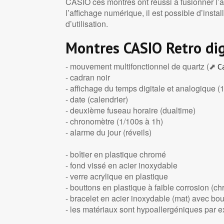
CASIO ces montres ont réussi à fusionner l’a
l’affichage numérique, il est possible d’inst
d’utilisation.
Montres CASIO Retro di
- mouvement multifonctionnel de quartz (⬈
C
- cadran noir
- affichage du temps digitale et analogique (
- date (calendrier)
- deuxième fuseau horaire (dualtime)
- chronomètre (1/100s à 1h)
- alarme du jour (réveils)
- boîtier en plastique chromé
- fond vissé en acier inoxydable
- verre acrylique en plastique
- bouttons en plastique à faible corrosion (c
-
bracelet en acier inoxydable (mat) avec bou
- les matériaux sont hypoallergéniques par 