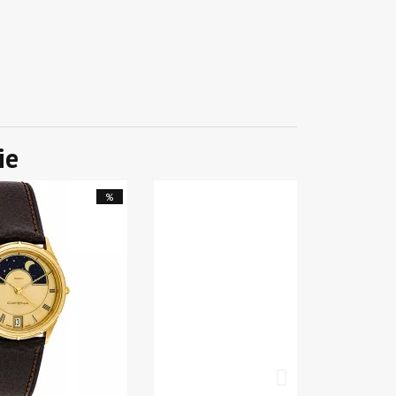
ie
%
%