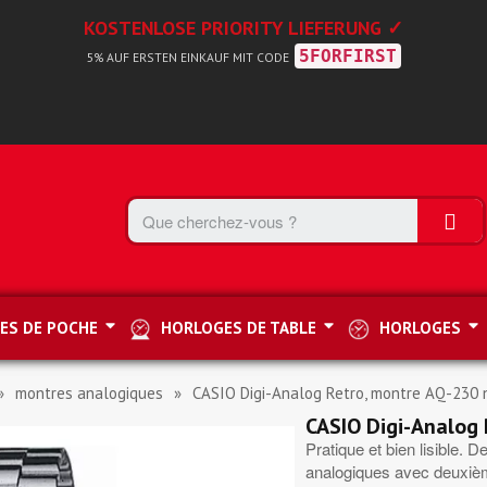
KOSTENLOSE PRIORITY LIEFERUNG ✓
5FORFIRST
5% AUF ERSTEN EINKAUF MIT CODE
ES DE POCHE
HORLOGES DE TABLE
HORLOGES
montres analogiques
CASIO Digi-Analog Retro, montre AQ-230 n
CASIO Digi-Analog 
Pratique et bien lisible. 
analogiques avec deuxièm