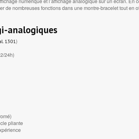
ffichage numérique et l’affichage analogique sur un écran. En c
aller de nombreuses fonctions dans une montre-bracelet tout en of
gi-analogiques
)
al. 1301
12/24h)
hromé)
cle pliante
expérience