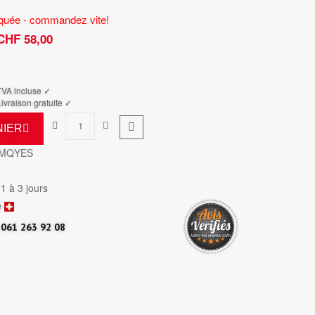
riquée - commandez vite!
CHF 58,00
TTC
TVA incluse ✓
ivraison gratuite ✓
NIER
DMQYES
 1 à 3 jours
e
061 263 92 08