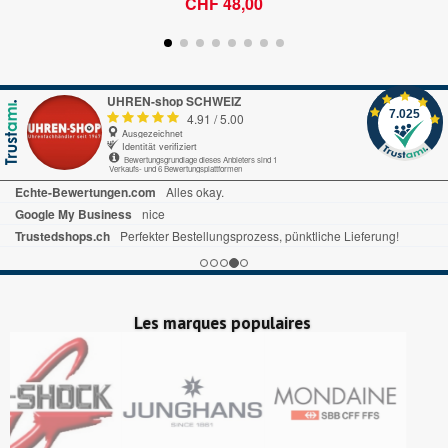
CHF 48,00
UHREN-shop SCHWEIZ
7.025
4.91
/
5.00
Ausgezeichnet
Identität verifiziert
Bewertungsgrundlage dieses Anbieters sind 1
Verkaufs- und 6 Bewertungsplattformen
Echte-Bewertungen.com
Alles okay.
Google My Business
nice
Trustedshops.ch
Perfekter Bestellungsprozess, pünktliche Lieferung!
Les marques populaires