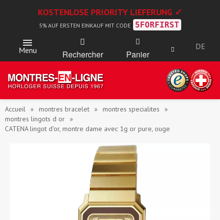
KOSTENLOSE PRIORITY LIEFERUNG ✓
5FORFIRST
5% AUF ERSTEN EINKAUF MIT CODE
DE
Menu
Rechercher
Panier
Accueil
montres bracelet
montres specialites
montres lingots d or
CATENA lingot d'or, montre dame avec 1g or pure, ouge