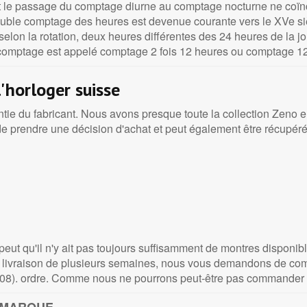
 le passage du comptage diurne au comptage nocturne ne coïnci
 double comptage des heures est devenue courante vers le XVe si
elon la rotation, deux heures différentes des 24 heures de la jou
 comptage est appelé comptage 2 fois 12 heures ou comptage 12
'horloger suisse
tie du fabricant. Nous avons presque toute la collection Zeno
de prendre une décision d'achat et peut également être récupérée
peut qu'il n'y ait pas toujours suffisamment de montres disponibl
ai de livraison de plusieurs semaines, nous vous demandons de 
2 08). ordre. Comme nous ne pourrons peut-être pas commander 