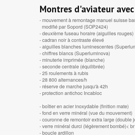
Montres d'aviateur avec
- mouvement à remontage manuel suisse bas
modifié par Sopord (SOP2424)
- deuxième fuseau horaire (aiguilles rouges)
- cadran noir à contraste élevé
- aiguilles blanches luminescentes (Superlu
- chiffres blancs (Superluminova)
- minuterie imprimée (blanche)
- seconde centrale (équilibrée)
- 25 roulements à rubis
- 28 800 alternances/h
- réserve de marche jusqu'à 42h
- protection antichoc Incabloc
- boîtier en acier inoxydable (finition mate)
- fond en verre minéral (vue du mouvement)
- couronne de remontoir extra large (double j
- verre minéral durci (légèrement bombé)< br 
- boucle ardillon