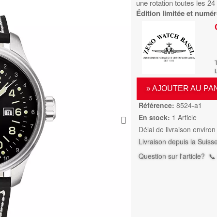
une rotation toutes les
Édition limitée et numér
L
» AJOUTER AU PA
Référence:
8524-a1
En stock:
1 Article
Délai de livraison environ
Livraison depuis la Suiss
Question sur l'article?
📞