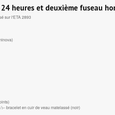
 24 heures et deuxième fuseau hor
é sur l'ETA 2893
minova)
oints)
/>- bracelet en cuir de veau matelassé (noir)