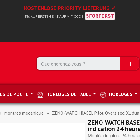
KOSTENLOSE PRIORITY LIEFERUNG ✓
5FORFIRST
5% AUF ERSTEN EINKAUF MIT CODE
ES DE POCHE
HORLOGES DE TABLE
HORLOGES
montres mécanique
ZENO-WATCH BASEL Pilot Oversized XL dual
ZENO-WATCH BASEL 
indication 24 heur
Montre de pilote 24 heur