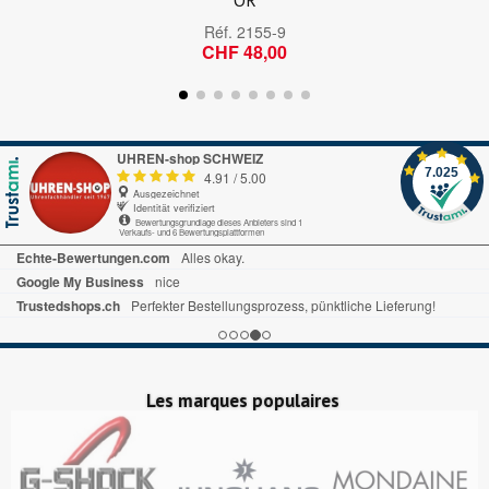
OR
Réf.
2155-9
CHF 48,00
UHREN-shop SCHWEIZ
7.025
4.91
/
5.00
Ausgezeichnet
Identität verifiziert
Bewertungsgrundlage dieses Anbieters sind 1
Verkaufs- und 6 Bewertungsplattformen
Echte-Bewertungen.com
Alles okay.
Google My Business
nice
Trustedshops.ch
Perfekter Bestellungsprozess, pünktliche Lieferung!
Les marques populaires