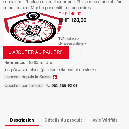
pendaison. L’horloge en couleur or peut être portée à une chaîne
autour du cou. Montre pendentif tres populaires.
CHF 148,00
CHF 128,00
TTC
TVA incluse ✓
Livraison gratuite ✓
» AJOUTER AU PANIER
Référence:
19265-rund-wr
jusqu'à 4 semaines (pas immédiatement en stock)
Livraison depuis la Suisse
Question sur l'article?
📞
061 263 92 08
Description
Détails du produit
Avis Vérifiés