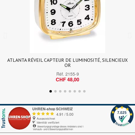
ATLANTA RÉVEIL CAPTEUR DE LUMINOSITÉ, SILENCIEUX
OR
Réf.
2155-9
CHF 48,00
UHREN-shop SCHWEIZ
7.025
4.91
/
5.00
Ausgezeichnet
Identität verifiziert
Bewertungsgrundlage dieses Anbieters sind 1
Verkaufs- und 6 Bewertungsplattformen