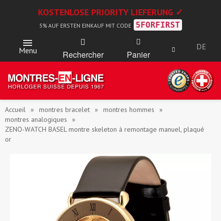
KOSTENLOSE PRIORITY LIEFERUNG ✓
5FORFIRST
5% AUF ERSTEN EINKAUF MIT CODE
DE
Menu
Rechercher
Panier
Accueil
montres bracelet
montres hommes
montres analogiques
ZENO-WATCH BASEL montre skeleton à remontage manuel, plaqué
or