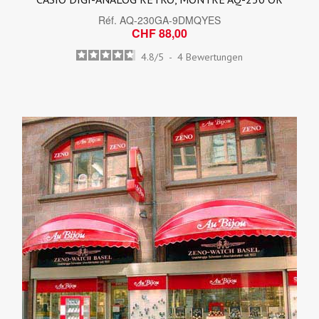
Réf.
AQ-230GA-9DMQYES
CHF 88,00
4.8
/
5
-
4
Bewertungen