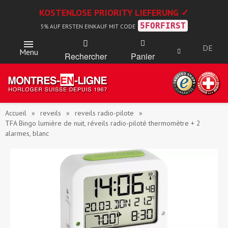
KOSTENLOSE PRIORITY LIEFERUNG ✓
5FORFIRST
5% AUF ERSTEN EINKAUF MIT CODE
DE
Menu
Rechercher
Panier
Accueil
reveils
reveils radio-pilote
TFA Bingo lumière de nuit, réveils radio-piloté thermomètre + 2
alarmes, blanc