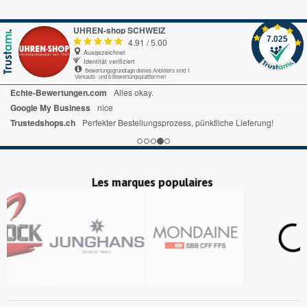
UHREN-shop SCHWEIZ
7.025
4.91
/
5.00
Ausgezeichnet
Identität verifiziert
Bewertungsgrundlage dieses Anbieters sind 1
Verkaufs- und 6 Bewertungsplattformen
Echte-Bewertungen.com
Alles okay.
Google My Business
nice
Trustedshops.ch
Perfekter Bestellungsprozess, pünktliche Lieferung!
Les marques populaires