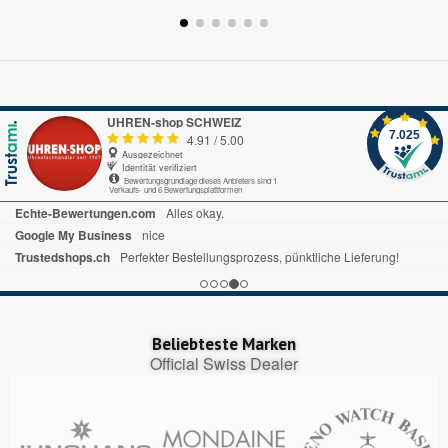
UHREN-shop SCHWEIZ
7.025
4.91
/
5.00
Ausgezeichnet
Identität verifiziert
Bewertungsgrundlage dieses Anbieters sind 1
Verkaufs- und 6 Bewertungsplattformen
Echte-Bewertungen.com
Alles okay.
Google My Business
nice
Trustedshops.ch
Perfekter Bestellungsprozess, pünktliche Lieferung!
Beliebteste Marken
Official Swiss Dealer