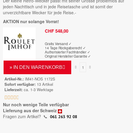
Der kleine Retro-Wecker passt mit seiner Grösse problemlos auf
jeden Nachttisch und in jede Reisetasche und ist somit der
unverzichtbare Wecker für jede Reise.-
AKTION nur solange Vorrat!
Bruttopreis
CHF 548,00
Gratis Versand ✓
14 Tage Rückgaberecht ✓
Authorisierter Fachhändler
✓
Original Hersteller Garantie
✓
» IN DEN WARENKORB
Artikel-Nr.
IM41-NOS 1172S
Sofort verfügbar
13 Artikel
Lieferzeit
ca. 1-3 Werktage





Nur noch wenige Teile verfügbar
Lieferung aus der Schweiz
Fragen zum Artikel?
📞
061 263 92 08