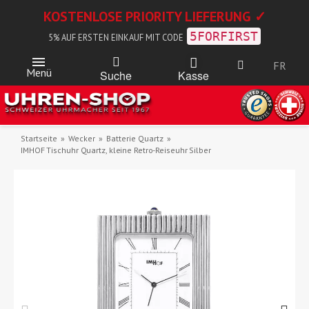
KOSTENLOSE PRIORITY LIEFERUNG ✓
5FORFIRST
5% AUF ERSTEN EINKAUF MIT CODE
FR
Menü
Kasse
Suche
Startseite
Wecker
Batterie Quartz
IMHOF Tischuhr Quartz, kleine Retro-Reiseuhr Silber