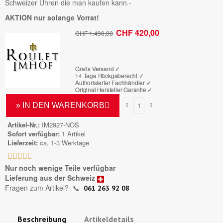
Schweizer Uhren die man kaufen kann.-
AKTION nur solange Vorrat!
CHF 420,00
CHF 1.490,00
Bruttopreis
Gratis Versand ✓
14 Tage Rückgaberecht ✓
Authorisierter Fachhändler
✓
Original Hersteller Garantie
✓
» IN DEN WARENKORB
Artikel-Nr.
IM2927-NOS
Sofort verfügbar
1 Artikel
Lieferzeit
ca. 1-3 Werktage





Nur noch wenige Teile verfügbar
Lieferung aus der Schweiz
Fragen zum Artikel?
📞
061 263 92 08
Beschreibung
Artikeldetails