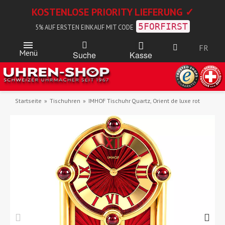
KOSTENLOSE PRIORITY LIEFERUNG ✓
5FORFIRST
5% AUF ERSTEN EINKAUF MIT CODE
FR
Menü
Kasse
Suche
Startseite
Tischuhren
IMHOF Tischuhr Quartz, Orient de luxe rot