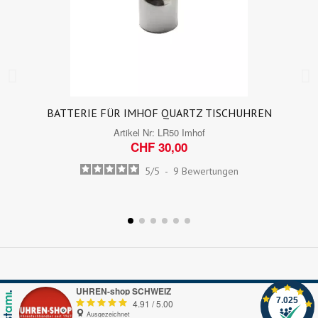
BATTERIE FÜR IMHOF QUARTZ TISCHUHREN
Artikel Nr:
LR50 Imhof
CHF 30,00
5
/
5
-
9
Bewertungen
UHREN-shop SCHWEIZ
7.025
4.91
/
5.00
Ausgezeichnet