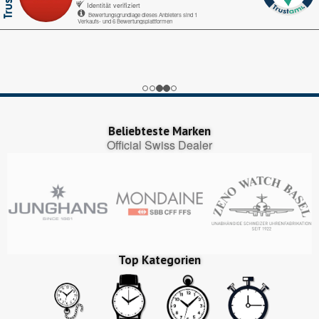
Identität verifiziert
Bewertungsgrundlage dieses Anbieters sind 1
Verkaufs- und 6 Bewertungsplattformen
Echte-Bewertungen.com
Alles okay.
Google My Business
nice
Trustedshops.ch
Perfekter Bestellungsprozess, pünktliche Lieferung!
Beliebteste Marken
Official Swiss Dealer
Top Kategorien