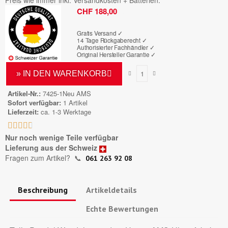
Preis wie immer inkl. Versandkosten + Batterien.
Bruttopreis
CHF 188,00
Gratis Versand ✓
14 Tage Rückgaberecht ✓
Authorisierter Fachhändler
✓
Original Hersteller Garantie
✓
» IN DEN WARENKORB
Artikel-Nr.
7425-1Neu AMS
Sofort verfügbar
1 Artikel
Lieferzeit
ca. 1-3 Werktage





Nur noch wenige Teile verfügbar
Lieferung aus der Schweiz
Fragen zum Artikel?
📞
061 263 92 08
Beschreibung
Artikeldetails
Echte Bewertungen