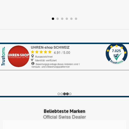
UHREN-shop SCHWEIZ
7.025
4.91
/
5.00
Ausgezeichnet
Identität verifiziert
Bewertungsgrundlage dieses Anbieters sind 1
Verkaufs- und 6 Bewertungsplattformen
Echte-Bewertungen.com
Alles okay.
Google My Business
nice
Trustedshops.ch
Perfekter Bestellungsprozess, pünktliche Lieferung!
Beliebteste Marken
Official Swiss Dealer