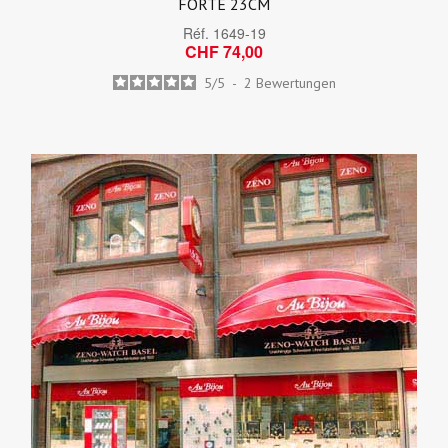
FORTE 23CM
Réf.
1649-19
CHF 74,00
5
/
5
-
2
Bewertungen