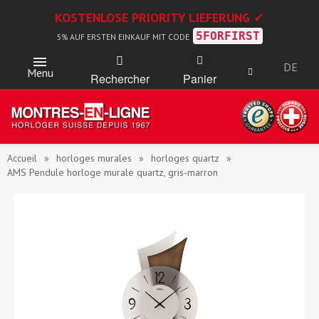
KOSTENLOSE PRIORITY LIEFERUNG ✓
5FORFIRST
5% AUF ERSTEN EINKAUF MIT CODE
DE
Menu
Rechercher
Panier
Accueil
horloges murales
horloges quartz
AMS Pendule horloge murale quartz, gris-marron