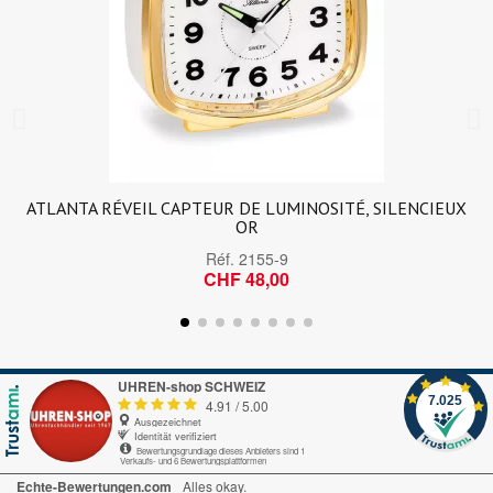
ATLANTA RÉVEIL CAPTEUR DE LUMINOSITÉ, SILENCIEUX
OR
Réf.
2155-9
CHF 48,00
UHREN-shop SCHWEIZ
7.025
4.91
/
5.00
Ausgezeichnet
Identität verifiziert
Bewertungsgrundlage dieses Anbieters sind 1
Verkaufs- und 6 Bewertungsplattformen
Echte-Bewertungen.com
Alles okay.