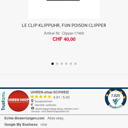
LE CLIP KLIPPUHR, FUN POISON CLIPPER
Artikel Nr:
Clipper-17465
CHF 40,00
UHREN-shop SCHWEIZ
7.025
4.91
/
5.00
Ausgezeichnet
Identität verifiziert
Bewertungsgrundlage dieses Anbieters sind 1
Verkaufs- und 6 Bewertungsplattformen
Echte-Bewertungen.com
Alles okay.
Google My Business
nice