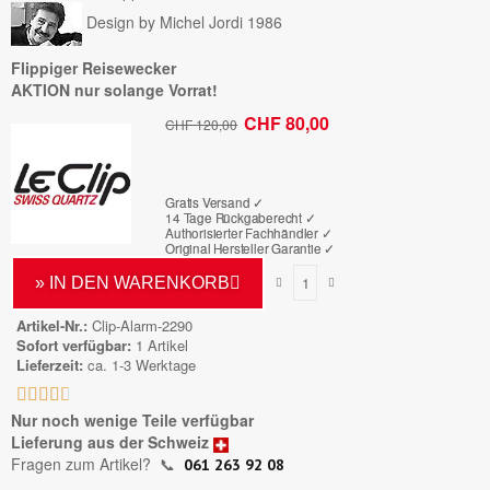
Design by Michel Jordi 1986
Flippiger Reisewecker
AKTION nur solange Vorrat!
CHF 80,00
CHF 120,00
Bruttopreis
Gratis Versand ✓
14 Tage Rückgaberecht ✓
Authorisierter Fachhändler
✓
Original Hersteller Garantie
✓
» IN DEN WARENKORB
Artikel-Nr.
Clip-Alarm-2290
Sofort verfügbar
1 Artikel
Lieferzeit
ca. 1-3 Werktage





Nur noch wenige Teile verfügbar
Lieferung aus der Schweiz
Fragen zum Artikel?
📞
061 263 92 08