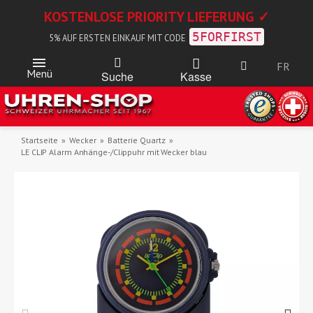
KOSTENLOSE PRIORITY LIEFERUNG ✓
5FORFIRST
5% AUF ERSTEN EINKAUF MIT CODE
FR
Menü
Kasse
Suche
Startseite
Wecker
Batterie Quartz
LE CLIP Alarm Anhänge-/Clippuhr mit Wecker blau