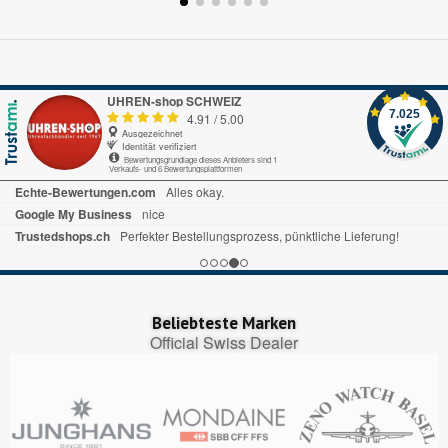
UHREN-shop SCHWEIZ
7.025
4.91
/
5.00
Ausgezeichnet
Identität verifiziert
Bewertungsgrundlage dieses Anbieters sind 1
Verkaufs- und 6 Bewertungsplattformen
Echte-Bewertungen.com
Alles okay.
Google My Business
nice
Trustedshops.ch
Perfekter Bestellungsprozess, pünktliche Lieferung!
Beliebteste Marken
Official Swiss Dealer