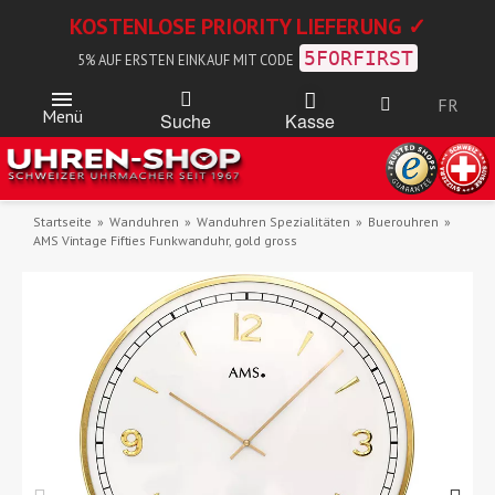
KOSTENLOSE PRIORITY LIEFERUNG ✓
5FORFIRST
5% AUF ERSTEN EINKAUF MIT CODE
FR
Menü
Kasse
Suche
Startseite
Wanduhren
Wanduhren Spezialitäten
Buerouhren
AMS Vintage Fifties Funkwanduhr, gold gross