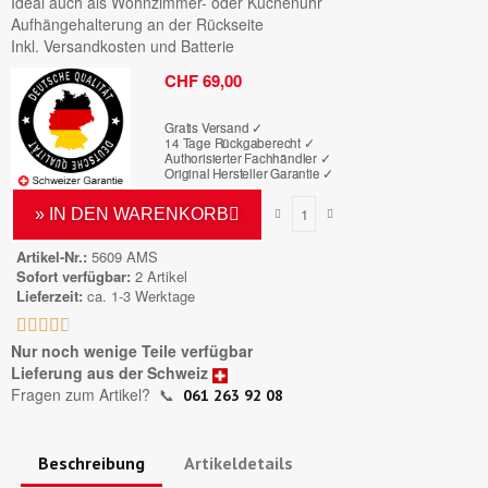
Ideal auch als Wohnzimmer- oder Küchenuhr
Aufhängehalterung an der Rückseite
Inkl. Versandkosten und Batterie
Bruttopreis
CHF 69,00
Gratis Versand ✓
14 Tage Rückgaberecht ✓
Authorisierter Fachhändler
✓
Original Hersteller Garantie
✓
» IN DEN WARENKORB
Artikel-Nr.
5609 AMS
Sofort verfügbar
2 Artikel
Lieferzeit
ca. 1-3 Werktage





Nur noch wenige Teile verfügbar
Lieferung aus der Schweiz
Fragen zum Artikel?
📞
061 263 92 08
Beschreibung
Artikeldetails