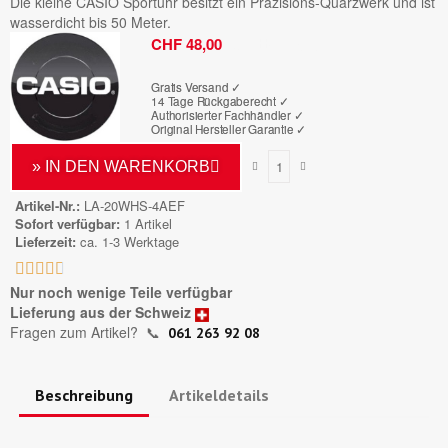
Die kleine CASIO Sportuhr besitzt ein Präzisions-Quarzwerk und ist
wasserdicht bis 50 Meter.
Bruttopreis
CHF 48,00
Gratis Versand ✓
14 Tage Rückgaberecht ✓
Authorisierter Fachhändler
✓
Original Hersteller Garantie
✓
» IN DEN WARENKORB
Artikel-Nr.
LA-20WHS-4AEF
Sofort verfügbar
1 Artikel
Lieferzeit
ca. 1-3 Werktage





Nur noch wenige Teile verfügbar
Lieferung aus der Schweiz
Fragen zum Artikel?
📞
061 263 92 08
Beschreibung
Artikeldetails