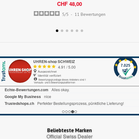
CHF 48,00
5
/
5
-
11
Bewertungen
UHREN-shop SCHWEIZ
7.025
4.91
/
5.00
Ausgezeichnet
Identität verifiziert
Bewertungsgrundlage dieses Anbieters sind 1
Verkaufs- und 6 Bewertungsplattformen
Echte-Bewertungen.com
Alles okay.
Google My Business
nice
Trustedshops.ch
Perfekter Bestellungsprozess, pünktliche Lieferung!
Beliebteste Marken
Official Swiss Dealer