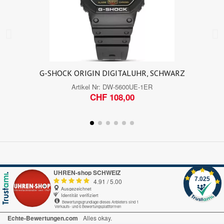
G-SHOCK ORIGIN DIGITALUHR, SCHWARZ
Artikel Nr:
DW-5600UE-1ER
CHF 108,00
UHREN-shop SCHWEIZ
7.025
4.91
/
5.00
Ausgezeichnet
Identität verifiziert
Bewertungsgrundlage dieses Anbieters sind 1
Verkaufs- und 6 Bewertungsplattformen
Echte-Bewertungen.com
Alles okay.