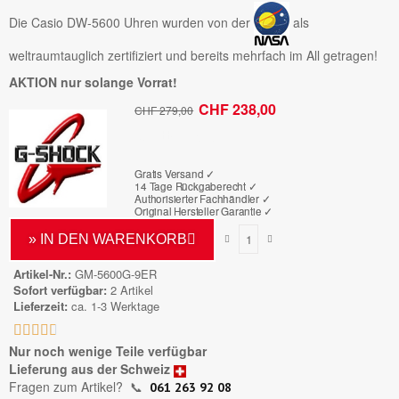
Die Casio DW-5600 Uhren wurden von der
als
weltraumtauglich zertifiziert und bereits mehrfach im All getragen!
AKTION nur solange Vorrat!
CHF 238,00
CHF 279,00
Bruttopreis
Gratis Versand ✓
14 Tage Rückgaberecht ✓
Authorisierter Fachhändler
✓
Original Hersteller Garantie
✓
» IN DEN WARENKORB
Artikel-Nr.
GM-5600G-9ER
Sofort verfügbar
2 Artikel
Lieferzeit
ca. 1-3 Werktage





Nur noch wenige Teile verfügbar
Lieferung aus der Schweiz
Fragen zum Artikel?
📞
061 263 92 08