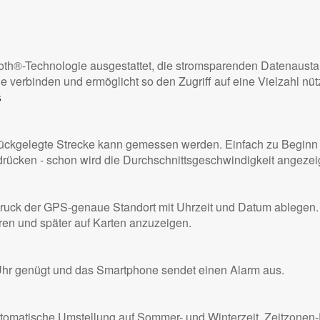
ooth®-Technologie ausgestattet, die stromsparenden Datenausta
e verbinden und ermöglicht so den Zugriff auf eine Vielzahl nü
s
urückgelegte Strecke kann gemessen werden. Einfach zu Beginn
drücken - schon wird die Durchschnittsgeschwindigkeit angezeig
druck der GPS-genaue Standort mit Uhrzeit und Datum ablegen. D
eren und später auf Karten anzuzeigen.
Uhr genügt und das Smartphone sendet einen Alarm aus.
utomatische Umstellung auf Sommer- und Winterzeit, Zeitzonen