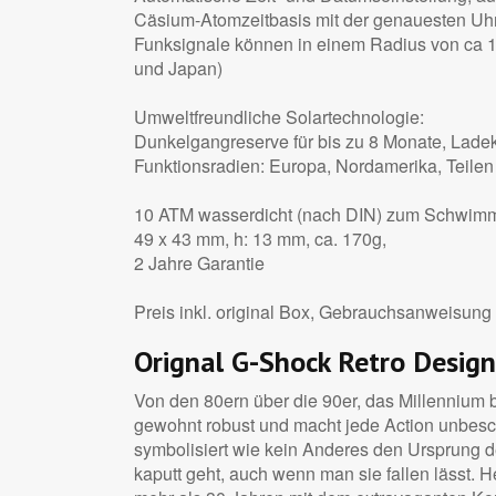
Cäsium-Atomzeitbasis mit der genauesten Uhr 
Funksignale können in einem Radius von ca 1
und Japan)
Umweltfreundliche Solartechnologie:
Dunkelgangreserve für bis zu 8 Monate, Ladeko
Funktionsradien: Europa, Nordamerika, Teilen
10 ATM wasserdicht (nach DIN) zum Schwim
49 x 43 mm, h: 13 mm, ca. 170g,
2 Jahre Garantie
Preis inkl. original Box, Gebrauchsanweisung 
Orignal G-Shock Retro Desi
Von den 80ern über die 90er, das Millennium bi
gewohnt robust und macht jede Action unbesch
symbolisiert wie kein Anderes den Ursprung d
kaputt geht, auch wenn man sie fallen lässt. 