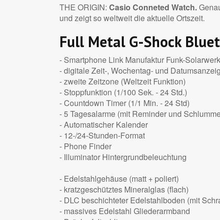
THE ORIGIN:
Casio Conneted Watch.
Genaue
und zeigt so weltweit die aktuelle Ortszeit.
Full Metal G-Shock Blue
- Smartphone Link Manufaktur Funk-Solarwer
- digitale Zeit-, Wochentag- und Datumsanzei
- zweite Zeitzone (Weltzeit Funktion)
- Stoppfunktion (1/100 Sek. - 24 Std.)
- Countdown Timer (1/1 Min. - 24 Std)
- 5 Tagesalarme (mit Reminder und Schlummer
- Automatischer Kalender
- 12-/24-Stunden-Format
- Phone Finder
- Illuminator Hintergrundbeleuchtung
- Edelstahlgehäuse (matt + poliert)
- kratzgeschütztes Mineralglas (flach)
- DLC beschichteter Edelstahlboden (mit Schra
- massives Edelstahl Gliederarmband