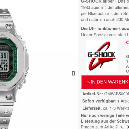
G-SHOCK silber
- Das o
1983 aber mit der allerne
per Bluetooth mit dem S
und natürlich auch 200 M
Die Uhr funktioniert a
Unser Spezialpreis stat
C
G
1
A
O
» IN DEN WAREN
Artikel-Nr.
GMW-B5000
Sofort verfügbar
1 Artik
Lieferzeit
ca. 1-3 Werkt
Nur noch wenige Teile v
Lieferung aus der Schwe
Fragen zum Artikel?
📞
0