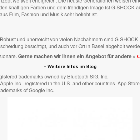
zept weltweit erfolgreich. Die neuste Generationen weisen eine
t den knalligen Farben und dem trendigen Image ist G-SHOCK abe
us Film, Fashion und Musik sehr beliebt ist.
 Robust und unerreicht von vielen Nachahmern sind G-SHOCK 
tscheidung besichtigt, und auch vor Ort in Basel abgeholt werde
sionäre.
Gerne machen wir Ihnen ein Angebot für andere »
C
»
Weitere Infos im Blog
istered trademarks owned by Bluetooth SIG, Inc.
ple Inc., registered in the U.S. and other countries. App Store 
rademarks of Google Inc.