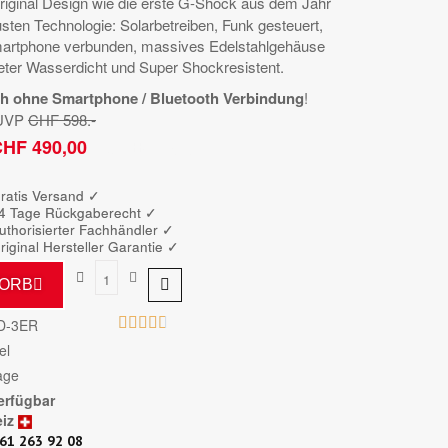
riginal Design wie die erste G-Shock aus dem Jahr
usten Technologie: Solarbetreiben, Funk gesteuert,
martphone verbunden, massives Edelstahlgehäuse
eter Wasserdicht und Super Shockresistent.
uch ohne Smartphone / Bluetooth Verbindung
!
t UVP
CHF 598.-
HF 490,00
Bruttopreis
ratis Versand ✓
4 Tage Rückgaberecht ✓
uthorisierter Fachhändler
✓
riginal Hersteller Garantie
✓
KORB





D-3ER
el
age
erfügbar
iz
61 263 92 08