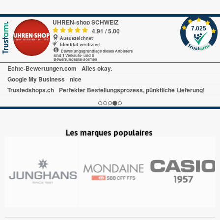
UHREN-shop SCHWEIZ
7.025
4.91
/
5.00
Ausgezeichnet
Identität verifiziert
Bewertungsgrundlage dieses Anbieters
sind 1 Verkaufs- und 6
Bewertungsplattformen
Echte-Bewertungen.com
Alles okay.
Google My Business
nice
Trustedshops.ch
Perfekter Bestellungsprozess, pünktliche Lieferung!
Les marques populaires