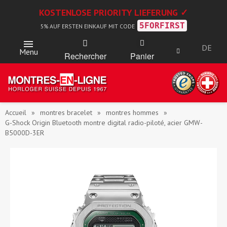
KOSTENLOSE PRIORITY LIEFERUNG ✓
5FORFIRST
5% AUF ERSTEN EINKAUF MIT CODE
DE
Menu
Rechercher
Panier
Accueil
montres bracelet
montres hommes
G-Shock Origin Bluetooth montre digital radio-piloté, acier GMW-
B5000D-3ER