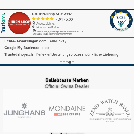
UHREN-shop SCHWEIZ
7.025
4.91
/
5.00
Ausgezeichnet
Identität verifiziert
Bewertungsgrundlage dieses Anbieters sind 1
Verkaufs- und 6 Bewertungsplattformen
Echte-Bewertungen.com
Alles okay.
Google My Business
nice
Trustedshops.ch
Perfekter Bestellungsprozess, pünktliche Lieferung!
Beliebteste Marken
Official Swiss Dealer