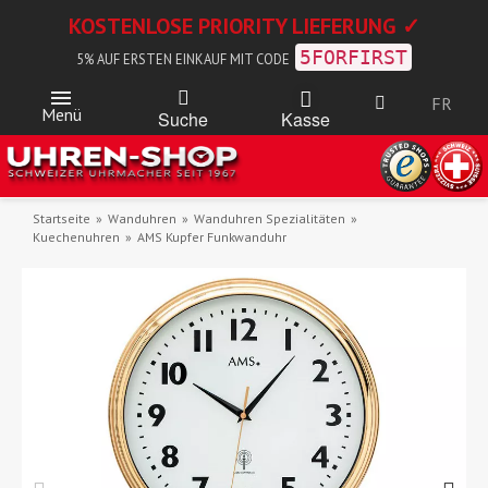
KOSTENLOSE PRIORITY LIEFERUNG ✓
5FORFIRST
5% AUF ERSTEN EINKAUF MIT CODE
FR
Menü
Kasse
Suche
Startseite
Wanduhren
Wanduhren Spezialitäten
Kuechenuhren
AMS Kupfer Funkwanduhr