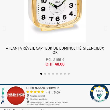
ATLANTA RÉVEIL CAPTEUR DE LUMINOSITÉ, SILENCIEUX
OR
Réf.
2155-9
CHF 48,00
UHREN-shop SCHWEIZ
7.025
4.91
/
5.00
Ausgezeichnet
Identität verifiziert
Bewertungsgrundlage dieses Anbieters sind 1
Verkaufs- und 6 Bewertungsplattformen