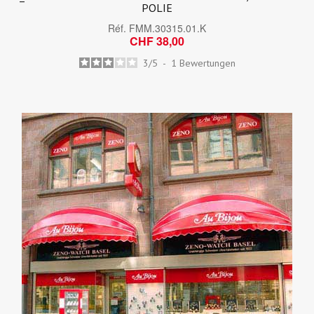
POLIE
Réf.
FMM.30315.01.K
CHF 38,00
3
/
5
-
1
Bewertungen