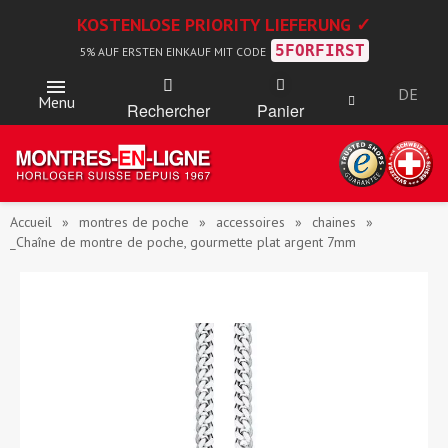
KOSTENLOSE PRIORITY LIEFERUNG ✓
5FORFIRST
5% AUF ERSTEN EINKAUF MIT CODE
DE
Menu
Rechercher
Panier
Accueil
montres de poche
accessoires
chaines
_Chaîne de montre de poche, gourmette plat argent 7mm