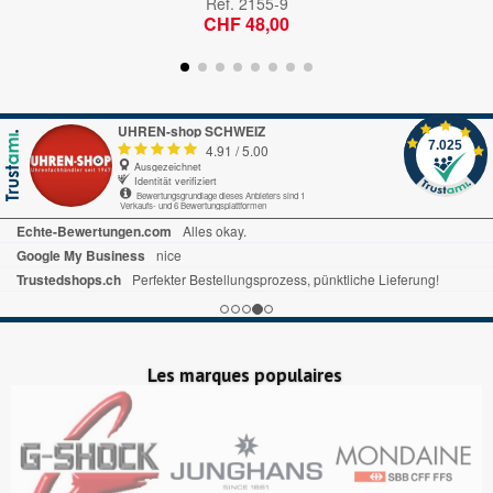
Réf.
2155-9
CHF 48,00
UHREN-shop SCHWEIZ
7.025
4.91
/
5.00
Ausgezeichnet
Identität verifiziert
Bewertungsgrundlage dieses Anbieters sind 1
Verkaufs- und 6 Bewertungsplattformen
Echte-Bewertungen.com
Alles okay.
Google My Business
nice
Trustedshops.ch
Perfekter Bestellungsprozess, pünktliche Lieferung!
Les marques populaires