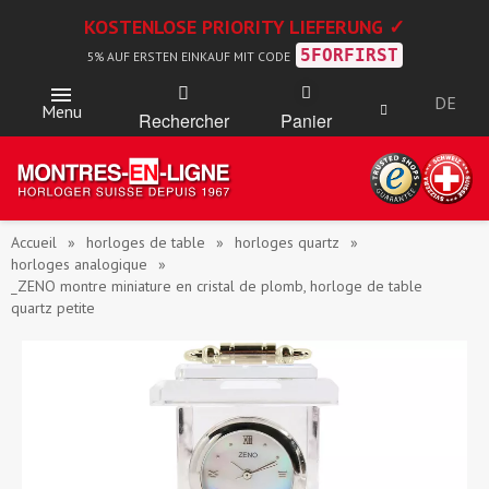
KOSTENLOSE PRIORITY LIEFERUNG ✓
5FORFIRST
5% AUF ERSTEN EINKAUF MIT CODE
DE
Menu
Rechercher
Panier
Accueil
horloges de table
horloges quartz
horloges analogique
_ZENO montre miniature en cristal de plomb, horloge de table
quartz petite