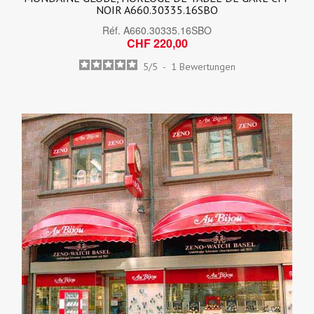
NOIR A660.30335.16SBO
Réf.
A660.30335.16SBO
CHF 220,00
5
/
5
-
1
Bewertungen