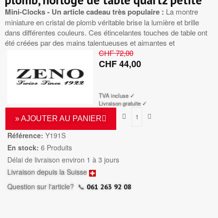
plomb, horloge de table quartz petite
Mini-Clocks - Un article cadeau très populaire :
La montre
miniature en cristal de plomb véritable brise la lumière et brille
dans différentes couleurs. Ces étincelantes touches de table ont
été créées par des mains talentueuses et aimantes et
CHF 72,00
CHF 44,00
TTC
TVA incluse ✓
Livraison gratuite ✓
» AJOUTER AU PANIER
Référence:
Y191S
En stock:
6 Produits
Délai de livraison environ 1 à 3 jours
Livraison depuis la Suisse
Question sur l'article?
📞
061 263 92 08