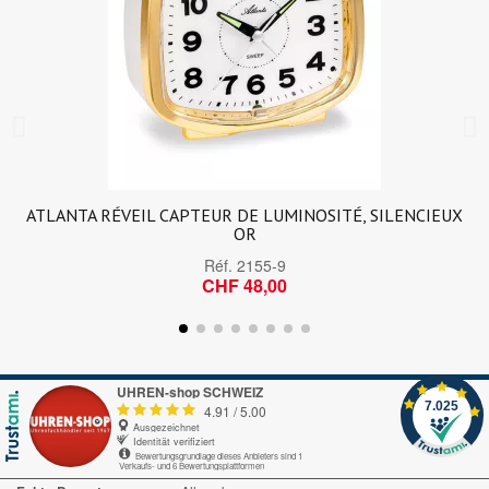
ATLANTA RÉVEIL CAPTEUR DE LUMINOSITÉ, SILENCIEUX
OR
Réf.
2155-9
CHF 48,00
UHREN-shop SCHWEIZ
7.025
4.91
/
5.00
Ausgezeichnet
Identität verifiziert
Bewertungsgrundlage dieses Anbieters sind 1
Verkaufs- und 6 Bewertungsplattformen