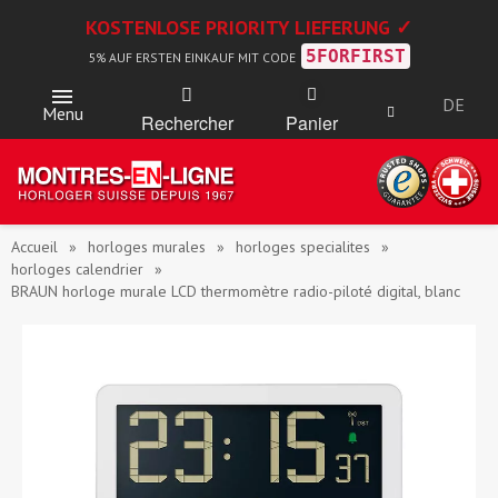
KOSTENLOSE PRIORITY LIEFERUNG ✓
5FORFIRST
5% AUF ERSTEN EINKAUF MIT CODE
DE
Menu
Rechercher
Panier
Accueil
horloges murales
horloges specialites
horloges calendrier
BRAUN horloge murale LCD thermomètre radio-piloté digital, blanc