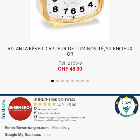
ATLANTA RÉVEIL CAPTEUR DE LUMINOSITÉ, SILENCIEUX
OR
Réf.
2155-9
CHF 48,00
UHREN-shop SCHWEIZ
7.025
4.91
/
5.00
Ausgezeichnet
Identität verifiziert
Bewertungsgrundlage dieses Anbieters sind 1
Verkaufs- und 6 Bewertungsplattformen
Echte-Bewertungen.com
Alles okay.
Google My Business
nice