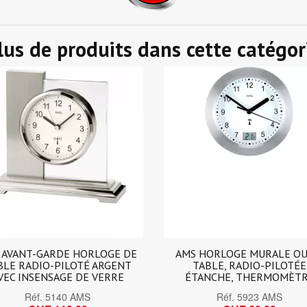
lus de produits dans cette catégor
S HORLOGE MURALE OU DE
AMS DIGITAL XXL LCD HOR
TABLE, RADIO-PILOTÉE
MURALE OU DE TABLE RAD
TANCHE, THERMOMÈTRE
PILOTÉ
Réf.
5923 AMS
Réf.
5895 AMS