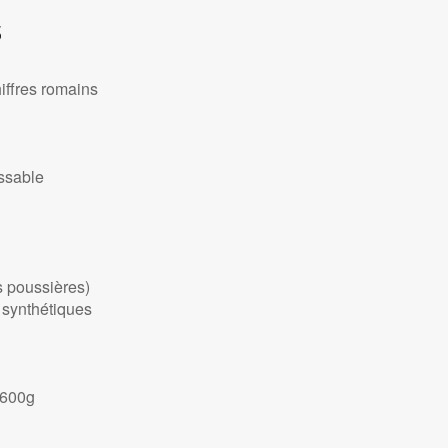
s
iffres romains
issable
es poussières)
l synthétiques
 600g