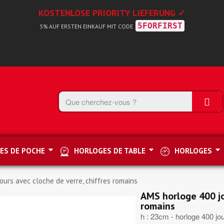
KOSTENLOSE PRIORITY LIEFERUNG ✓
5FORFIRST
5% AUF ERSTEN EINKAUF MIT CODE
ES DE POCHE
HORLOGES DE TABLE
HORLOGES
urs avec cloche de verre, chiffres romains
AMS horloge 400 jo
romains
h : 23cm - horloge 400 jo