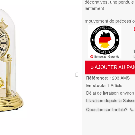
décoratives, une pendule 
lentement
mouvement de précession e
L
» AJOUTER AU PA
Référence:
1203 AMS
En stock:
1 Article
Délai de livraison environ
Livraison depuis la Suiss
Question sur l'article?
📞