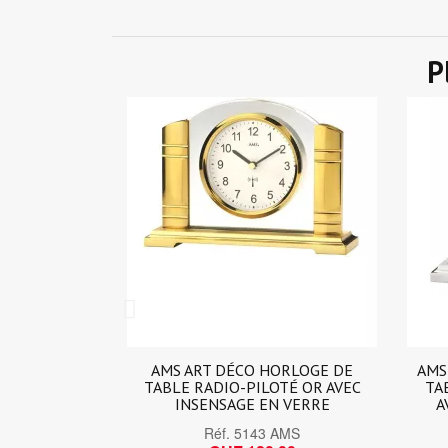
P
ORLOGE DE
AMS AVANT-GARDE HORLOGE DE
AM
TÉ OR AVEC
TABLE RADIO-PILOTÉ ARGENT
 VERRE
AVEC INSENSAGE DE VERRE
É
AMS
Réf.
5140 AMS