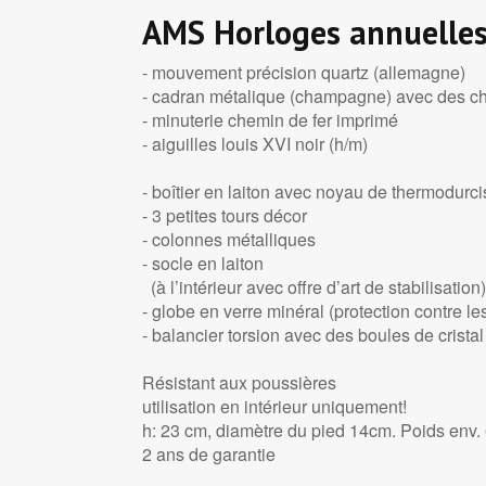
AMS Horloges annuelle
- mouvement précision quartz (allemagne)
- cadran métalique (champagne) avec des ch
- minuterie chemin de fer imprimé
- aiguilles louis XVI noir (h/m)
- boîtier en laiton avec noyau de thermodurc
- 3 petites tours décor
- colonnes métalliques
- socle en laiton
(à l’intérieur avec offre d’art de stabilisation)
- globe en verre minéral (protection contre l
- balancier torsion avec des boules de crista
Résistant aux poussières
utilisation en intérieur uniquement!
h: 23 cm, diamètre du pied 14cm. Poids env.
2 ans de garantie