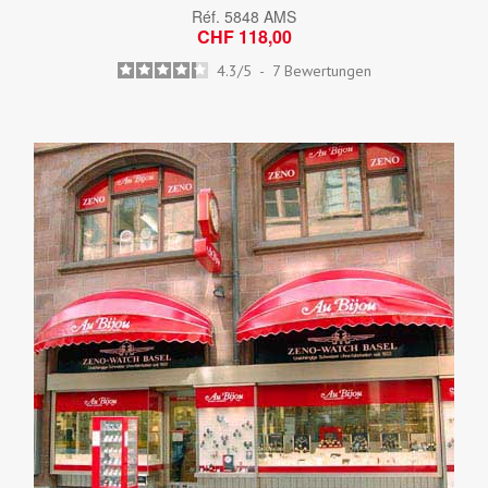
Réf.
5848 AMS
CHF 118,00
4.3
/
5
-
7
Bewertungen