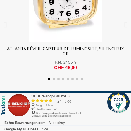
ATLANTA RÉVEIL CAPTEUR DE LUMINOSITÉ, SILENCIEUX
OR
Réf.
2155-9
CHF 48,00
UHREN-shop SCHWEIZ
7.025
4.91
/
5.00
Ausgezeichnet
Identität verifiziert
Bewertungsgrundlage dieses Anbieters sind 1
Verkaufs- und 6 Bewertungsplattformen
Echte-Bewertungen.com
Alles okay.
Google My Business
nice