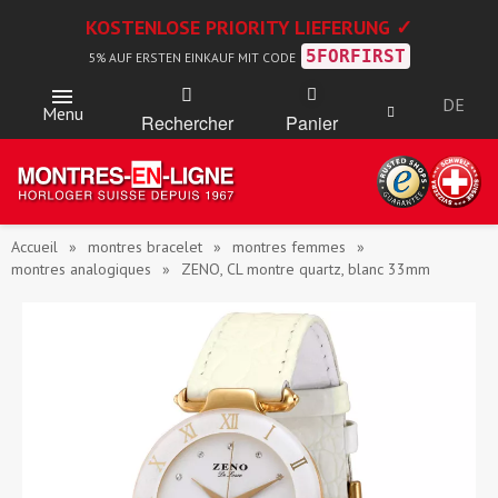
KOSTENLOSE PRIORITY LIEFERUNG ✓
5FORFIRST
5% AUF ERSTEN EINKAUF MIT CODE
DE
Menu
Rechercher
Panier
Accueil
montres bracelet
montres femmes
montres analogiques
ZENO, CL montre quartz, blanc 33mm