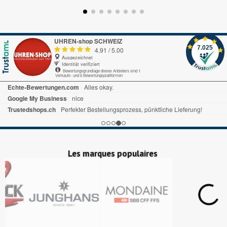
UHREN-shop SCHWEIZ
7.025
4.91
/
5.00
Ausgezeichnet
Identität verifiziert
Bewertungsgrundlage dieses Anbieters sind 1
Verkaufs- und 6 Bewertungsplattformen
Echte-Bewertungen.com
Alles okay.
Google My Business
nice
Trustedshops.ch
Perfekter Bestellungsprozess, pünktliche Lieferung!
Les marques populaires