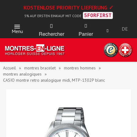
KOSTENLOSE PRIORITY LIEFERUNG ✓
5FORFIRST
5% AUF ERSTEN EINKAUF MIT CODE
DE
Menu
Rechercher
Panier
Accueil
montres bracelet
montres hommes
montres analogiques
CASIO montre retro analogique midi, MTP-1302P blanc