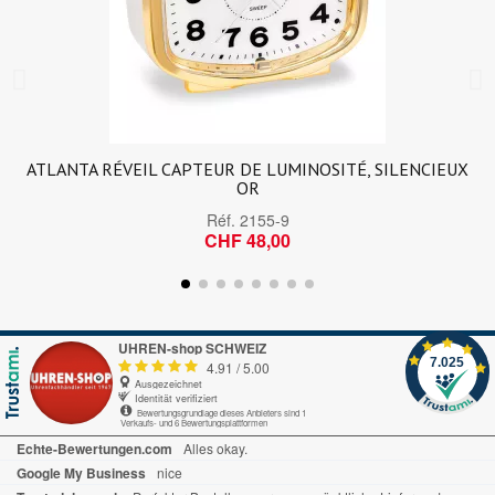
ATLANTA RÉVEIL CAPTEUR DE LUMINOSITÉ, SILENCIEUX
OR
Réf.
2155-9
CHF 48,00
UHREN-shop SCHWEIZ
7.025
4.91
/
5.00
Ausgezeichnet
Identität verifiziert
Bewertungsgrundlage dieses Anbieters sind 1
Verkaufs- und 6 Bewertungsplattformen
Echte-Bewertungen.com
Alles okay.
Google My Business
nice