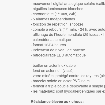
- mouvement digital analogique solaire (cali
- aiguilles lumineuses blanches
- chronomètre (1/100s, 24h)
- 5 alarmes indépendantes
- fonction de répétition (snooze)
- compte à rebours (1/1 min. - 24 h, avec aut
- affichage de l’heure mondiale (29 fuseaux h
- calendrier automatique
- format 12/24 heures
- indicateur de niveau de batterie
- retroéclairage LED automatique
- boîtier en acier inoxidable
- fond en acier noir (vissé)
- verre minéral protégé contre les rayures (pla
- bracelet solide en acier PVD noirci
- fermoir à triple boucle déployante à simple
- les matériaux sont hypoallergéniques par 
Résistance élevée aux chocs: