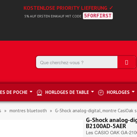
KOSTENLOSE PRIORITY LIEFERUNG ✓
5FORFIRST
5% AUF ERSTEN EINKAUF MIT CODE
ES DE POCHE
HORLOGES DE TABLE
HORLOGES
s
montres bluetooth
G-Shock analog-digital, montre CasiOak
G-Shock analog-dig
B2100AD-5AER
Les CASIO OAK GA-2100 C