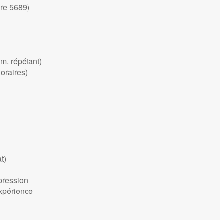
bre 5689)
om. répétant)
oraires)
t)
 pression
expérience