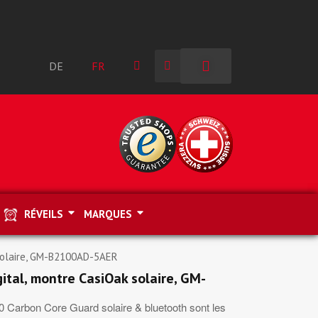
DE
FR
RÉVEILS
MARQUES
 solaire, GM-B2100AD-5AER
ital, montre CasiOak solaire, GM-
arbon Core Guard solaire & bluetooth sont les