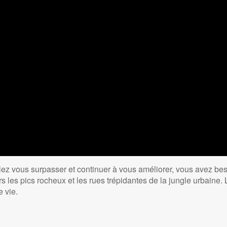
ulez vous surpasser et continuer à vous améliorer, vous avez b
 les pics rocheux et les rues trépidantes de la jungle urbaine. 
e vie.