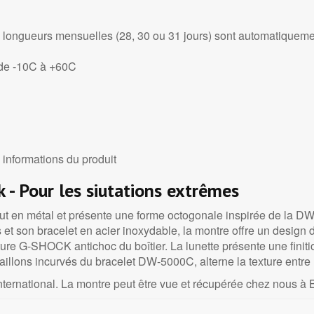
s longueurs mensuelles (28, 30 ou 31 jours) sont automatiqueme
 de -10C à +60C
c informations du produit
 - Pour les siutations extrêmes
ut en métal et présente une forme octogonale inspirée de la 
s et son bracelet en acier inoxydable, la montre offre un design
re G-SHOCK antichoc du boîtier. La lunette présente une finitio
aillons incurvés du bracelet DW-5000C, alterne la texture entre 
ternational. La montre peut être vue et récupérée chez nous à B