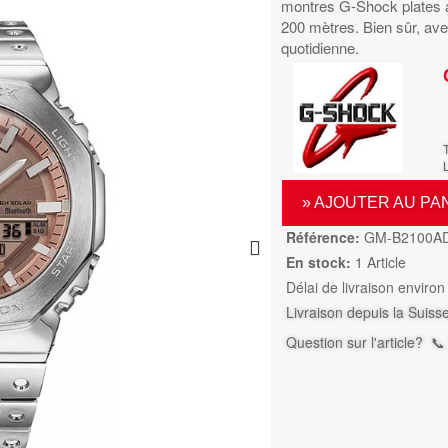
montres G-Shock plates a
200 mètres. Bien sûr, avec
quotidienne.
L
» AJOUTER AU PA
Référence:
GM-B2100A
En stock:
1 Article
Délai de livraison environ
Livraison depuis la Suiss
Question sur l'article?
📞