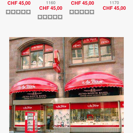
CHF 45,00
1160
CHF 45,00
1170
CHF 45,00
CHF 45,00
5
/
5
-
5
/
5
-
5
/
5
-
1
Bewertungen
5
Bewertungen
1
Bewertungen
LE CLIP
LE CLIP
LE CLIP
LE CLIP
MONTRES
MONTRES
MONTRES
MONTRES
À
À
À
À
CLIPSER,
CLIPSER,
CLIPSER,
CLIPSER,
ART,
GIANNA
ART,
FUN,
TERRAKOTTA
NANNINI
MONTREUX
POMME
JAZZ
Réf.
Clip-
Réf.
Clip-
Réf.
Clip-
FESTIVAL
1175
1177
1189
Réf.
Clip-
CHF 45,00
CHF 45,00
CHF 45,00
1187
CHF 45,00
5
/
5
-