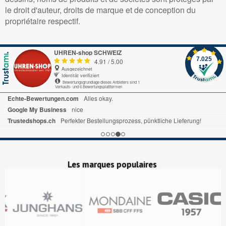
AVEC DES
RADIO-
GUARD
le droit d'auteur, droits de marque et de conception du
Réf.
P766
CHIFFRES,
PILOTÉ
SENSOR,
CHF 98,00
propriétaire respectif.
GRIS
MTG-
GG-
B3000D-
B100-
Réf.
1847-4
1AER
1AER
CHF 48,00
UHREN-shop SCHWEIZ
Réf.
MTG-
Réf.
GG-
7.025
4.91
/
5.00
B3000D-
B100X-1AER
Ausgezeichnet
CHF 438,00
1AER
Identität verifiziert
CHF 998,00
Bewertungsgrundlage dieses Anbieters sind 1
Verkaufs- und 6 Bewertungsplattformen
Echte-Bewertungen.com
Alles okay.
Google My Business
nice
Trustedshops.ch
Perfekter Bestellungsprozess, pünktliche Lieferung!
Les marques populaires