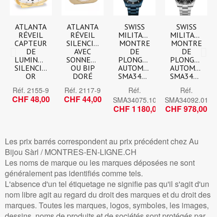
ATLANTA
ATLANTA
SWISS
SWISS
RÉVEIL
RÉVEIL
MILITARY
MILITARY
CAPTEUR
SILENCIEUX
MONTRE
MONTRE
DE
AVEC
DE
DE
LUMINOSITÉ,
SONNERIE
PLONGÉE
PLONGÉE
SILENCIEUX
OU BIP
AUTOMATIQUE
AUTOMATIQU
OR
DORÉ
SMA34075.10
SMA34092.01
Réf.
2155-9
Réf.
2117-9
Réf.
Réf.
CHF 48,00
CHF 44,00
SMA34075.10
SMA34092.01
CHF 1 180,00
CHF 978,00
NOUVEAU
NOUVEAU
NOUVEAU
NOUVEAU
Les prix barrés correspondent au prix précédent chez Au
Bijou Sàrl / MONTRES-EN-LIGNE.CH
Les noms de marque ou les marques déposées ne sont
généralement pas identifiés comme tels.
MONTRE
ATLANTA
G-SHOCK
G-SHOCK
L'absence d'un tel étiquetage ne signifie pas qu'il s'agit d'un
PENDENTIF
RONDE,
G-
MUDMASTER,
nom libre agit au regard du droit des marques et du droit des
LÉPINE,
RÉVEILS
PREMIUM,
BLUETOOTH
marques. Toutes les marques, logos, symboles, les images,
REGENT
RADIO-
MONTRE
CARBON
CHROMÉ
PILOTÉ
SOLAIRE
CORE
dessins, noms de produits et de sociétés sont protégés par