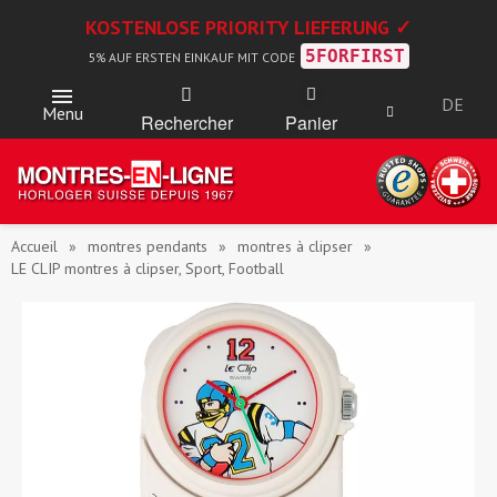
KOSTENLOSE PRIORITY LIEFERUNG ✓
5FORFIRST
5% AUF ERSTEN EINKAUF MIT CODE
DE
Menu
Rechercher
Panier
Accueil
montres pendants
montres à clipser
LE CLIP montres à clipser, Sport, Football