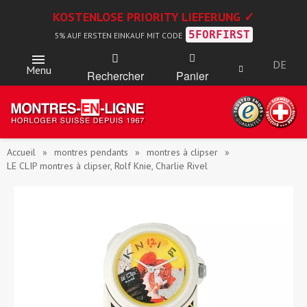
KOSTENLOSE PRIORITY LIEFERUNG ✓
5FORFIRST
5% AUF ERSTEN EINKAUF MIT CODE
DE
Menu
Rechercher
Panier
Accueil
montres pendants
montres à clipser
LE CLIP montres à clipser, Rolf Knie, Charlie Rivel