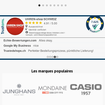
UHREN-shop SCHWEIZ
7.025
4.91
/
5.00
Ausgezeichnet
Identität verifiziert
Bewertungsgrundlage dieses Anbieters sind 1
Verkaufs- und 6 Bewertungsplattformen
Echte-Bewertungen.com
Alles okay.
Google My Business
nice
Trustedshops.ch
Perfekter Bestellungsprozess, pünktliche Lieferung!
Les marques populaires