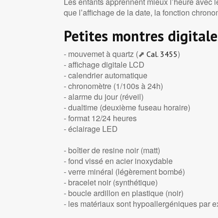
Les enfants apprennent mieux l’heure avec le
que l’affichage de la date, la fonction chro
Petites montres digitale
- mouvemet à quartz (⬈
)
Cal. 3455
- affichage digitale LCD
- calendrier automatique
- chronomètre (1/100s à 24h)
- alarme du jour (réveil)
- dualtime (deuxième fuseau horaire)
- format 12/24 heures
- éclairage LED
- boîtier de resine noir (matt)
- fond vissé en acier inoxydable
- verre minéral (légèrement bombé)
- bracelet noir (synthétique)
- boucle ardillon en plastique (noir)
- les matériaux sont hypoallergéniques par 