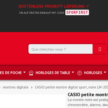
KOSTENLOSE PRIORITY LIEFERUNG ✓
5FORFIRST
5% AUF ERSTEN EINKAUF MIT CODE
ES DE POCHE
HORLOGES DE TABLE
HORLOGES
montres digitale
CASIO petite montre digital sport, noire LW-2
CASIO petite montr
La montre noire est pratiq
chronomètre, alarme, deu