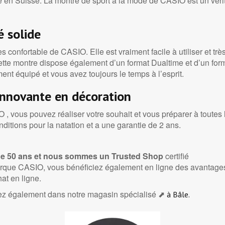
te en Suisse. La montre de sport à la mode de CASIO est un vér
é solide
 confortable de CASIO. Elle est vraiment facile à utiliser et trè
ette montre dispose également d’un format Dualtime et d’un for
ment équipé et vous avez toujours le temps à l’esprit.
 innovante en décoration
, vous pouvez réaliser votre souhait et vous préparer à toutes 
nditions pour la natation et a une garantie de 2 ans.
e 50 ans et nous sommes un Trusted
Shop
certifié
rque CASIO, vous bénéficiez également en ligne des avantages d
hat en ligne.
ez également dans notre magasin spécialisé ⬈
à Bâle.