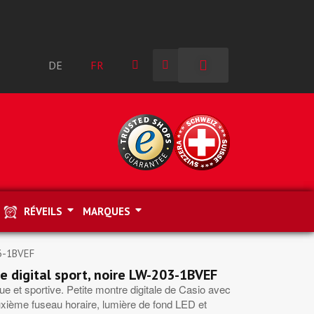
DE
FR
RÉVEILS
MARQUES
03-1BVEF
e digital sport, noire LW-203-1BVEF
ue et sportive. Petite montre digitale de Casio avec
xième fuseau horaire, lumière de fond LED et