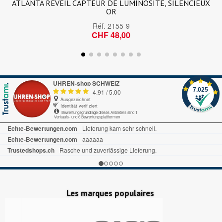
ATLANTA RÉVEIL CAPTEUR DE LUMINOSITÉ, SILENCIEUX
OR
Réf.
2155-9
CHF 48,00
UHREN-shop SCHWEIZ
7.025
4.91
/
5.00
Ausgezeichnet
Identität verifiziert
Bewertungsgrundlage dieses Anbieters sind 1
Verkaufs- und 6 Bewertungsplattformen
Trustedshops.ch
Super Produktbeschreibungen, keine Frage bleibt offen
Trustedshops.ch
Sehr schnelle Lieferung
Echte-Bewertungen.com
Alles in Ordnung
Les marques populaires