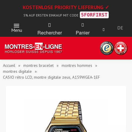
KOSTENLOSE PRIORITY LIEFERUNG ✓
5FORFIRST
5% AUF ERSTEN EINKAUF MIT CODE
DE
Menu
Rechercher
Panier
Accueil
montres bracelet
montres hommes
montres digitale
CASIO rétro LCD, montre digitale zeus, A159WGEA-1EF