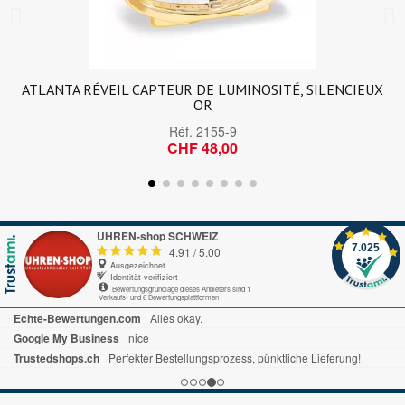
ATLANTA RÉVEIL CAPTEUR DE LUMINOSITÉ, SILENCIEUX
OR
Réf.
2155-9
CHF 48,00
UHREN-shop SCHWEIZ
7.025
4.91
/
5.00
Ausgezeichnet
Identität verifiziert
Bewertungsgrundlage dieses Anbieters sind 1
Verkaufs- und 6 Bewertungsplattformen