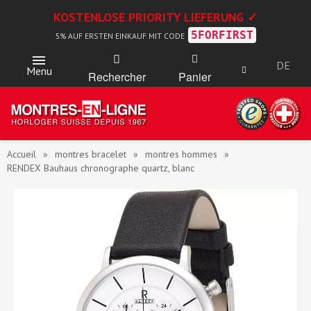
KOSTENLOSE PRIORITY LIEFERUNG ✓
5FORFIRST
5% AUF ERSTEN EINKAUF MIT CODE
DE
Menu
Rechercher
Panier
Accueil
montres bracelet
montres hommes
RENDEX Bauhaus chronographe quartz, blanc