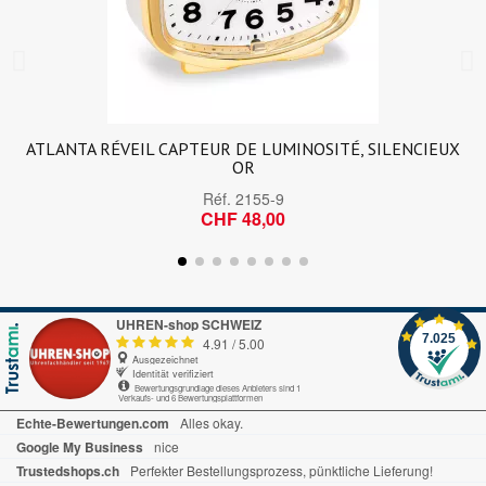
ATLANTA RÉVEIL CAPTEUR DE LUMINOSITÉ, SILENCIEUX
OR
Réf.
2155-9
CHF 48,00
UHREN-shop SCHWEIZ
7.025
4.91
/
5.00
Ausgezeichnet
Identität verifiziert
Bewertungsgrundlage dieses Anbieters sind 1
Verkaufs- und 6 Bewertungsplattformen
Echte-Bewertungen.com
Alles okay.
Google My Business
nice
Trustedshops.ch
Perfekter Bestellungsprozess, pünktliche Lieferung!