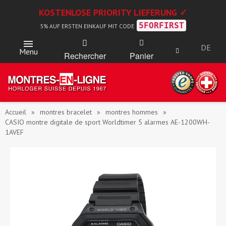
KOSTENLOSE PRIORITY LIEFERUNG ✓
5FORFIRST
5% AUF ERSTEN EINKAUF MIT CODE
DE
Menu
Rechercher
Panier
Accueil
montres bracelet
montres hommes
CASIO montre digitale de sport Worldtimer 5 alarmes AE-1200WH-
1AVEF