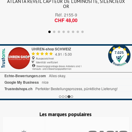
ATLANTA RÉVEIL CAPTEUR DE LUMINOSITÉ, SILENCIEUX
OR
Réf.
2155-9
CHF 48,00
UHREN-shop SCHWEIZ
7.025
4.91
/
5.00
Ausgezeichnet
Identität verifiziert
Bewertungsgrundlage dieses Anbieters sind 1
Verkaufs- und 6 Bewertungsplattformen
Echte-Bewertungen.com
Alles okay.
Google My Business
nice
Trustedshops.ch
Perfekter Bestellungsprozess, pünktliche Lieferung!
Les marques populaires