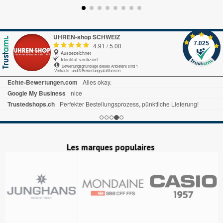
UHREN-shop SCHWEIZ
7.025
4.91
/
5.00
Ausgezeichnet
Identität verifiziert
Bewertungsgrundlage dieses Anbieters sind 1
Verkaufs- und 6 Bewertungsplattformen
Echte-Bewertungen.com
Alles okay.
Google My Business
nice
Trustedshops.ch
Perfekter Bestellungsprozess, pünktliche Lieferung!
Les marques populaires