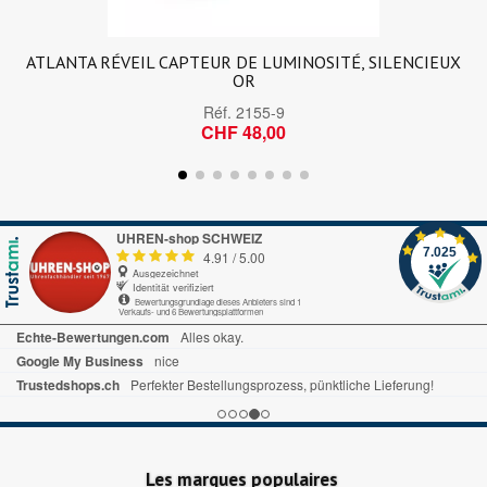
ATLANTA RÉVEIL CAPTEUR DE LUMINOSITÉ, SILENCIEUX
OR
Réf.
2155-9
CHF 48,00
UHREN-shop SCHWEIZ
7.025
4.91
/
5.00
Ausgezeichnet
Identität verifiziert
Bewertungsgrundlage dieses Anbieters sind 1
Verkaufs- und 6 Bewertungsplattformen
Echte-Bewertungen.com
Alles okay.
Google My Business
nice
Trustedshops.ch
Perfekter Bestellungsprozess, pünktliche Lieferung!
Les marques populaires