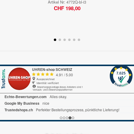
Artikel Nr:
4772Q-bl-i3
CHF 198,00
UHREN-shop SCHWEIZ
7.025
4.91
/
5.00
Ausgezeichnet
Identität verifiziert
Bewertungsgrundlage dieses Anbieters sind 1
Verkaufs- und 6 Bewertungsplattformen
Echte-Bewertungen.com
Alles okay.
Google My Business
nice
Trustedshops.ch
Perfekter Bestellungsprozess, pünktliche Lieferung!