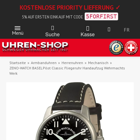
KOSTENLOSE PRIORITY LIEFERUNG ✓
5FORFIRST
5% AUF ERSTEN EINKAUF MIT CODE
FR
Menü
Kasse
Suche
Startseite
Armbanduhren
Herrenuhren
Mechanisch
ZENO-WATCH BASEL Pilot Classic Fliegeruhr Handaufzug Wehrmachts
Werk