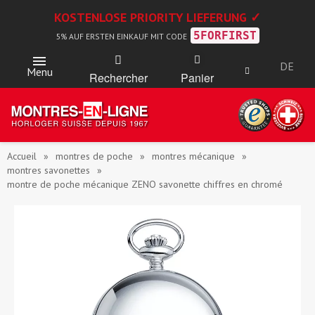
KOSTENLOSE PRIORITY LIEFERUNG ✓
5FORFIRST
5% AUF ERSTEN EINKAUF MIT CODE
DE
Menu
Rechercher
Panier
Accueil
montres de poche
montres mécanique
montres savonettes
montre de poche mécanique ZENO savonette chiffres en chromé