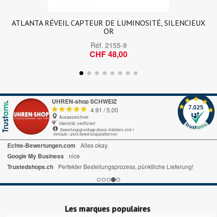
ATLANTA RÉVEIL CAPTEUR DE LUMINOSITÉ, SILENCIEUX
OR
Réf.
2155-9
CHF 48,00
UHREN-shop SCHWEIZ
7.025
4.91
/
5.00
Ausgezeichnet
Identität verifiziert
Bewertungsgrundlage dieses Anbieters sind 1
Verkaufs- und 6 Bewertungsplattformen
Echte-Bewertungen.com
Alles okay.
Google My Business
nice
Trustedshops.ch
Perfekter Bestellungsprozess, pünktliche Lieferung!
Les marques populaires