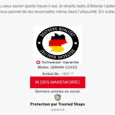
tu veux savoir quelle heure il est, le réveils radio d’Atlanta t’aide
vous permet de les reconnaître même dans l’obscurité. En outre
Marke
GERMAN CLOCKS
Artikel-Nr.
1837-7
IN DEN WARENKORB
Derniers articles en stock
Protection par Trusted Shops
⭐⭐⭐⭐⭐