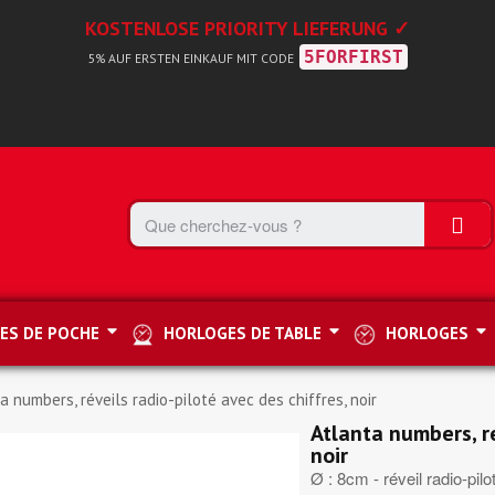
KOSTENLOSE PRIORITY LIEFERUNG ✓
5FORFIRST
5% AUF ERSTEN EINKAUF MIT CODE
ES DE POCHE
HORLOGES DE TABLE
HORLOGES
a numbers, réveils radio-piloté avec des chiffres, noir
Atlanta numbers, ré
noir
Ø : 8cm - réveil radio-pilo