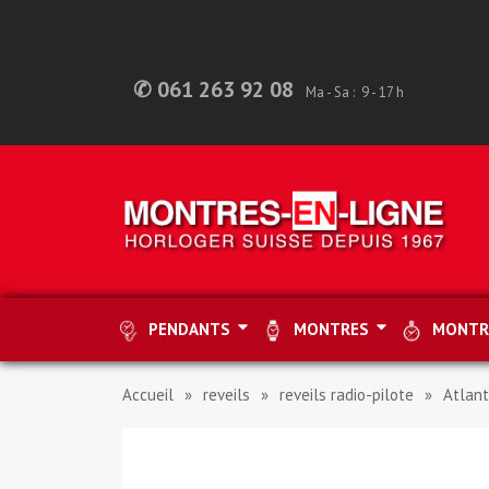
✆ 061 263 92 08
Ma - Sa : 9 - 17 h
PENDANTS
MONTRES
MONTR
Accueil
reveils
reveils radio-pilote
Atlant