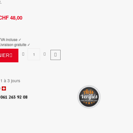
.
CHF 48,00
TTC
TVA incluse ✓
ivraison gratuite ✓
NIER
 1 à 3 jours
e
061 263 92 08