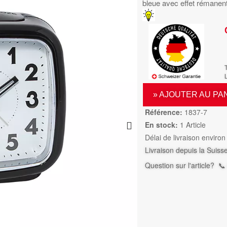
bleue avec effet rémanent
L
» AJOUTER AU PA
Référence:
1837-7
En stock:
1 Article
Délai de livraison environ
Livraison depuis la Suiss
Question sur l'article?
📞