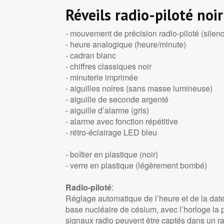
Réveils radio-piloté noir
- mouvement de précision radio-piloté (silen
- heure analogique (heure/minute)
- cadran blanc
- chiffres classiques noir
- minuterie imprimée
- aiguilles noires (sans masse lumineuse)
- aiguille de seconde argenté
- aiguille d’alarme (gris)
- alarme avec fonction répétitive
- rétro-éclairage LED bleu
- boîtier en plastique (noir)
- verre en plastique (légèrement bombé)
Radio-piloté
:
Réglage automatique de l’heure et de la date
base nucléaire de césium, avec l’horloge la 
signaux radio peuvent être captés dans un r