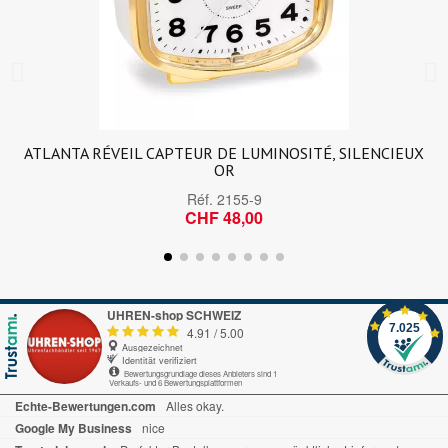
ATLANTA RÉVEIL CAPTEUR DE LUMINOSITÉ, SILENCIEUX
OR
Réf.
2155-9
CHF 48,00
UHREN-shop SCHWEIZ
7.025
4.91
/
5.00
Ausgezeichnet
Identität verifiziert
Bewertungsgrundlage dieses Anbieters sind 1
Verkaufs- und 6 Bewertungsplattformen
Echte-Bewertungen.com
Alles okay.
Google My Business
nice