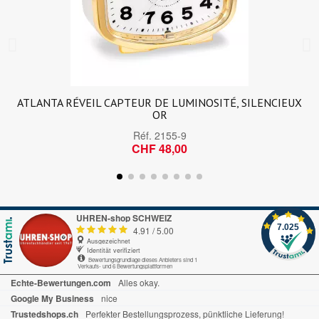
ATLANTA RÉVEIL CAPTEUR DE LUMINOSITÉ, SILENCIEUX
OR
Réf.
2155-9
CHF 48,00
UHREN-shop SCHWEIZ
7.025
4.91
/
5.00
Ausgezeichnet
Identität verifiziert
Bewertungsgrundlage dieses Anbieters sind 1
Verkaufs- und 6 Bewertungsplattformen
Echte-Bewertungen.com
Alles okay.
Google My Business
nice
Trustedshops.ch
Perfekter Bestellungsprozess, pünktliche Lieferung!