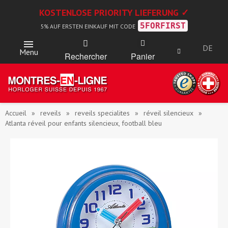
KOSTENLOSE PRIORITY LIEFERUNG ✓
5FORFIRST
5% AUF ERSTEN EINKAUF MIT CODE
DE
Menu
Rechercher
Panier
Accueil
reveils
reveils specialites
réveil silencieux
Atlanta réveil pour enfants silencieux, football bleu