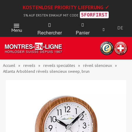
KOSTENLOSE PRIORITY LIEFERUNG ✓
5FORFIRST
5% AUF ERSTEN EINKAUF MIT CODE
DE
Menu
Rechercher
Panier
Accueil
reveils
reveils specialites
réveil silencieux
Atlanta Arboblend réveils silencieux sweep, brun