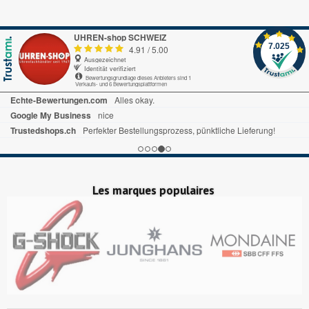
UHREN-shop SCHWEIZ
7.025
4.91
/
5.00
Ausgezeichnet
Identität verifiziert
Bewertungsgrundlage dieses Anbieters sind 1
Verkaufs- und 6 Bewertungsplattformen
Echte-Bewertungen.com
Alles okay.
Google My Business
nice
Trustedshops.ch
Perfekter Bestellungsprozess, pünktliche Lieferung!
Les marques populaires