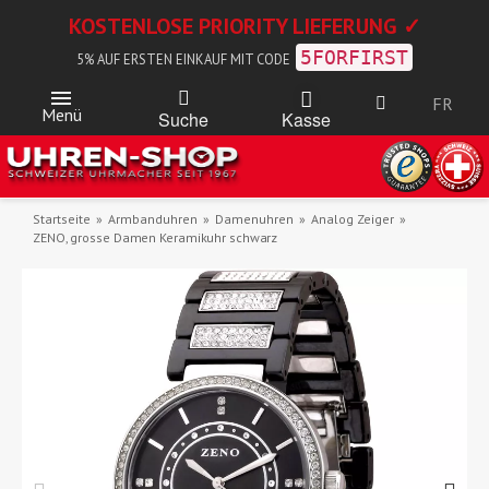
KOSTENLOSE PRIORITY LIEFERUNG ✓
5FORFIRST
5% AUF ERSTEN EINKAUF MIT CODE
FR
Menü
Kasse
Suche
Startseite
Armbanduhren
Damenuhren
Analog Zeiger
ZENO, grosse Damen Keramikuhr schwarz