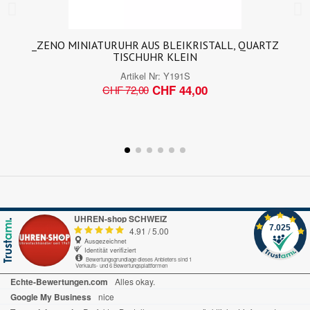
_ZENO MINIATURUHR AUS BLEIKRISTALL, QUARTZ
TISCHUHR KLEIN
Artikel Nr:
Y191S
CHF 44,00
CHF 72,00
UHREN-shop SCHWEIZ
7.025
4.91
/
5.00
Ausgezeichnet
Identität verifiziert
Bewertungsgrundlage dieses Anbieters sind 1
Verkaufs- und 6 Bewertungsplattformen
Echte-Bewertungen.com
Alles okay.
Google My Business
nice