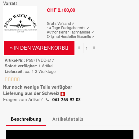
Vorrat!
Bruttopreis
CHF 2.100,00
Gratis Versand ✓
14 Tage Rückgaberecht ✓
Authorisierter Fachhändler
✓
Original Hersteller Garantie
✓
» IN DEN WARENKORB
Artikel-Nr.
P557TVDD-a17
Sofort verfügbar
1 Artikel
Lieferzeit
ca. 1-3 Werktage





Nur noch wenige Teile verfügbar
Lieferung aus der Schweiz
Fragen zum Artikel?
📞
061 263 92 08
Beschreibung
Artikeldetails