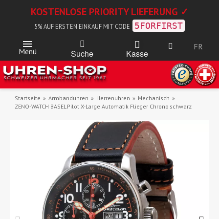
KOSTENLOSE PRIORITY LIEFERUNG ✓
5FORFIRST
5% AUF ERSTEN EINKAUF MIT CODE
FR
Menü
Kasse
Suche
Startseite
Armbanduhren
Herrenuhren
Mechanisch
ZENO-WATCH BASEL Pilot X-Large Automatik Flieger Chrono schwarz