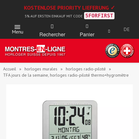
KOSTENLOSE PRIORITY LIEFERUNG ✓
5FORFIRST
5% AUF ERSTEN EINKAUF MIT CODE
DE
Menu
Rechercher
Panier
Accueil
horloges murales
horloges radio-piloté
TFA jours de la semaine, horloges radio-piloté thermo+hygromètre