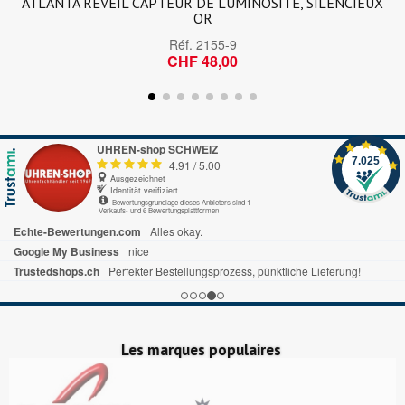
ATLANTA RÉVEIL CAPTEUR DE LUMINOSITÉ, SILENCIEUX
OR
Réf.
2155-9
CHF 48,00
UHREN-shop SCHWEIZ
7.025
4.91
/
5.00
Ausgezeichnet
Identität verifiziert
Bewertungsgrundlage dieses Anbieters sind 1
Verkaufs- und 6 Bewertungsplattformen
Echte-Bewertungen.com
Alles okay.
Google My Business
nice
Trustedshops.ch
Perfekter Bestellungsprozess, pünktliche Lieferung!
Les marques populaires