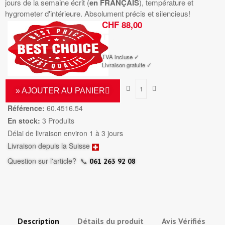
jours de la semaine écrit (
en FRANÇAIS
), température et
hygrometer d'intérieure. Absolument précis et silencieus!
CHF 88,00
TTC
TVA incluse ✓
Livraison gratuite ✓
» AJOUTER AU PANIER
Référence:
60.4516.54
En stock:
3 Produits
Délai de livraison environ 1 à 3 jours
Livraison depuis la Suisse
Question sur l'article?
📞
061 263 92 08
Description
Détails du produit
Avis Vérifiés